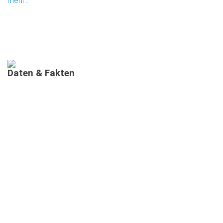
mehr...
Daten
&
Fakten
AUSGEBILDETE MIMIS IN BAYERN
MEHRSPRACHIGE
INFORMATIONSVERANSTALTUNGEN
TEILNEHMENDE IN MEHRSPRACHIGEN MIMI-
INFOVERANSTALTUNGEN