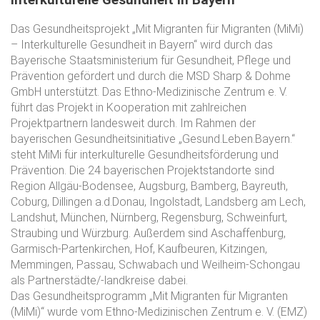
Das Gesundheitsprojekt „Mit Migranten für Migranten (MiMi)
– Interkulturelle Gesundheit in Bayern“ wird durch das
Bayerische Staatsministerium für Gesundheit, Pflege und
Prävention gefördert und durch die MSD Sharp & Dohme
GmbH unterstützt. Das Ethno-Medizinische Zentrum e. V.
führt das Projekt in Kooperation mit zahlreichen
Projektpartnern landesweit durch. Im Rahmen der
bayerischen Gesundheitsinitiative „Gesund.Leben.Bayern.“
steht MiMi für interkulturelle Gesundheitsförderung und
Prävention. Die 24 bayerischen Projektstandorte sind
Region Allgäu-Bodensee, Augsburg, Bamberg, Bayreuth,
Coburg, Dillingen a.d.Donau, Ingolstadt, Landsberg am Lech,
Landshut, München, Nürnberg, Regensburg, Schweinfurt,
Straubing und Würzburg. Außerdem sind Aschaffenburg,
Garmisch-Partenkirchen, Hof, Kaufbeuren, Kitzingen,
Memmingen, Passau, Schwabach und Weilheim-Schongau
als Partnerstädte/-landkreise dabei.
Das Gesundheitsprogramm „Mit Migranten für Migranten
(MiMi)“ wurde vom Ethno-Medizinischen Zentrum e. V. (EMZ)