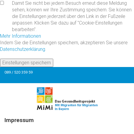
Damit Sie nicht bei jedem Besuch erneut diese Meldung
sehen, können wir Ihre Zustimmung speichern. Sie können
die Einstellungen jederzeit über den Link in der Fußzeile
Forgot
anpassen. Klicken Sie dazu auf "Cookie-Einstellungen
your
bearbeiten".
password?
Mehr Informationen
Forgot
Indem Sie die Einstellungen speichern, akzeptieren Sie unsere
your
Datenschutzerklärung
.
username?
Create
Einstellungen speichern
an
089 / 520 359 59
account
Facebook
Google
Impressum
Angaben gemäß § 5 TMG:
Ethno-Medizinisches Zentrum e.V.