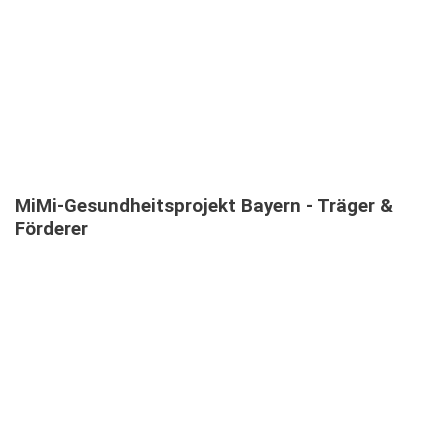
TEILNEHMENDE IN MEHRSPRACHIGEN MIMI-
INFOVERANSTALTUNGEN
MiMi-Gesundheitsprojekt
Bayern
-
Träger
&
Förderer