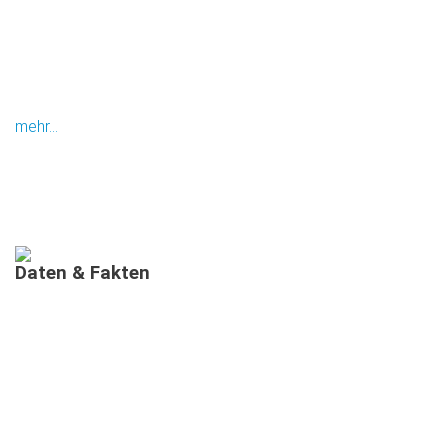
mehr...
Daten
&
Fakten
AUSGEBILDETE MIMIS IN BAYERN
MEHRSPRACHIGE
INFORMATIONSVERANSTALTUNGEN