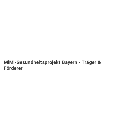
TEILNEHMENDE IN MEHRSPRACHIGEN MIMI-
INFOVERANSTALTUNGEN
MiMi-Gesundheitsprojekt
Bayern
-
Träger
&
Förderer