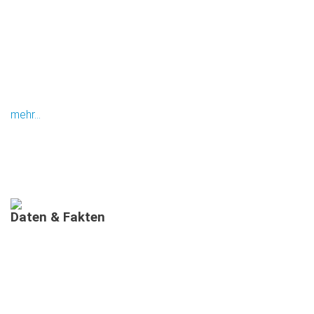
mehr...
Daten
&
Fakten
AUSGEBILDETE MIMIS IN BAYERN
MEHRSPRACHIGE
INFORMATIONSVERANSTALTUNGEN