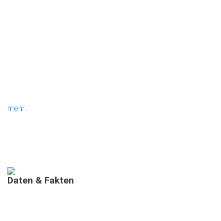
mehr...
Daten
&
Fakten
AUSGEBILDETE MIMIS IN BAYERN