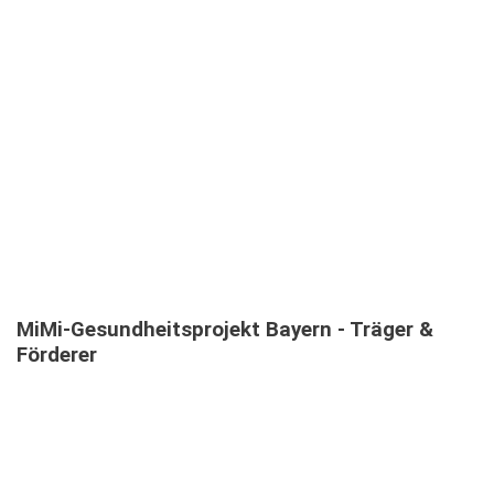
MEHRSPRACHIGE
INFORMATIONSVERANSTALTUNGEN
TEILNEHMENDE IN MEHRSPRACHIGEN MIMI-
INFOVERANSTALTUNGEN
MiMi-Gesundheitsprojekt
Bayern
-
Träger
&
Förderer