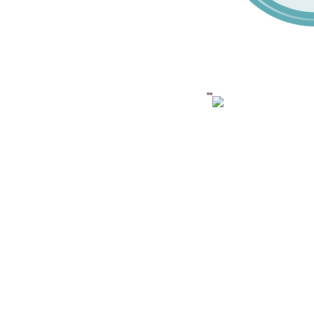
Mit Migranten für Migranten (MiMi) – Interkulturelle
Gesundheit in Bayern